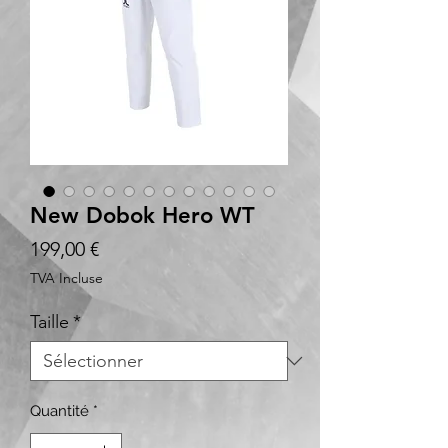
New Dobok Hero WT
Prix
199,00 €
TVA Incluse
Taille
*
Quantité
*